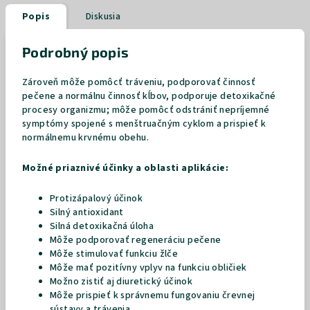
Popis
Diskusia
Podrobný popis
Zároveň môže pomôcť tráveniu, podporovať činnosť
pečene a normálnu činnosť kĺbov, podporuje detoxikačné
procesy organizmu; môže pomôcť odstrániť nepríjemné
symptómy spojené s menštruačným cyklom a prispieť k
normálnemu krvnému obehu.
Možné priaznivé účinky a oblasti aplikácie:
Protizápalový účinok
Silný antioxidant
Silná detoxikačná úloha
Môže podporovať regeneráciu pečene
Môže stimulovať funkciu žlče
Môže mať pozitívny vplyv na funkciu obličiek
Možno zistiť aj diuretický účinok
Môže prispieť k správnemu fungovaniu črevnej
sústavy a trávenia