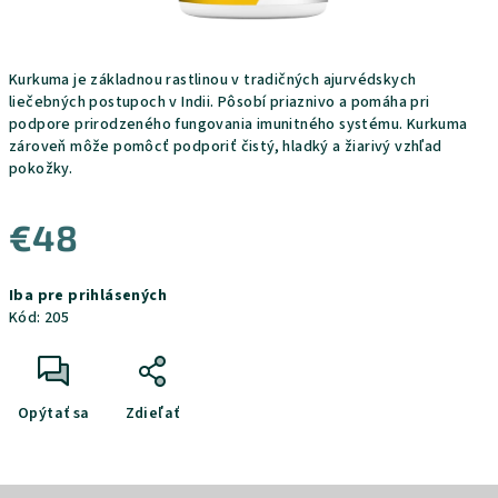
Kurkuma
je základnou rastlinou v tradičných ajurvédskych
liečebných postupoch v Indii. Pôsobí priaznivo a pomáha pri
podpore prirodzeného fungovania imunitného systému. Kurkuma
zároveň môže pomôcť podporiť čistý, hladký a žiarivý vzhľad
pokožky.
€48
Jednotková
Iba pre prihlásených
cena:
Kód:
205
Opýtať sa
Zdieľať