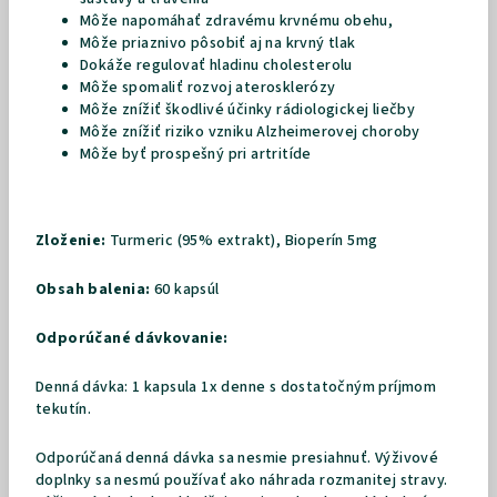
Môže napomáhať zdravému krvnému obehu,
Môže priaznivo pôsobiť aj na krvný tlak
Dokáže regulovať hladinu cholesterolu
Môže spomaliť rozvoj aterosklerózy
Môže znížiť škodlivé účinky rádiologickej liečby
Môže znížiť riziko vzniku Alzheimerovej choroby
Môže byť prospešný pri artritíde
Zloženie:
Turmeric (95% extrakt), Bioperín 5mg
Obsah balenia:
60 kapsúl
Odporúčané dávkovanie:
Denná dávka:
1 kapsula 1x denne s dostatočným príjmom
tekutín.
Odporúčaná denná dávka sa nesmie presiahnuť. Výživové
doplnky sa nesmú používať ako náhrada rozmanitej stravy.