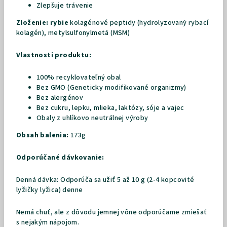
Zlepšuje trávenie
Zloženie: rybie
kolagénové peptidy (hydrolyzovaný rybací
kolagén), metylsulfonylmetá (MSM)
Vlastnosti produktu:
100% recyklovateľný obal
Bez GMO (Geneticky modifikované organizmy)
Bez alergénov
Bez cukru, lepku, mlieka, laktózy, sóje a vajec
Obaly z uhlíkovo neutrálnej výroby
Obsah balenia:
173g
Odporúčané dávkovanie:
Denná dávka:
Odporúča sa užiť 5 až 10 g (2-4 kopcovité
lyžičky lyžica) denne
Nemá chuť, ale z dôvodu jemnej vône odporúčame zmiešať
s nejakým nápojom.