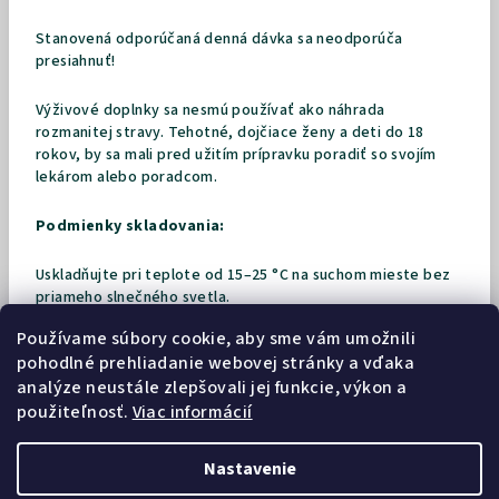
Stanovená odporúčaná denná dávka sa neodporúča
presiahnuť!
Výživové doplnky sa nesmú používať ako náhrada
rozmanitej stravy.
Tehotné, dojčiace ženy a deti do 18
rokov, by sa mali pred užitím prípravku poradiť so svojím
lekárom alebo poradcom.
Podmienky skladovania:
Uskladňujte pri teplote od 15–25 °C na suchom mieste bez
priameho slnečného svetla.
Používame súbory cookie, aby sme vám umožnili
Uskladniť mimo dosahu detí!
pohodlné prehliadanie webovej stránky a vďaka
analýze neustále zlepšovali jej funkcie, výkon a
Spotrebujte do dátumu uvedeného na obale.
použiteľnosť.
Viac informácií
Nastavenie