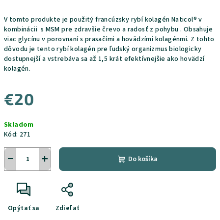
V tomto produkte je použitý francúzsky rybí kolagén Naticol® v
kombinácii s MSM pre zdravšie črevo a radosť z pohybu . Obsahuje
viac glycínu v porovnaní s prasačími a hovädzími kolagénmi. Z tohto
dôvodu je tento
rybí kolagén pre ľudský organizmus biologicky
dostupnejší
a
vstrebáva sa až 1,5 krát efektívnejšie
ako hovädzí
kolagén.
€20
Jednotková
Skladom
cena:
Kód:
271
−
+
Do košíka
Opýtať sa
Zdieľať