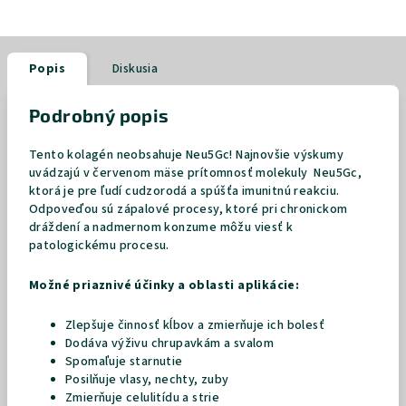
Popis
Diskusia
Podrobný popis
Tento kolagén neobsahuje Neu5Gc!
Najnovšie výskumy
uvádzajú v červenom mäse prítomnosť molekuly Neu5Gc,
ktorá je pre ľudí cudzorodá a spúšťa imunitnú reakciu.
Odpoveďou sú zápalové procesy, ktoré pri chronickom
dráždení a nadmernom konzume môžu viesť k
patologickému procesu.
Možné priaznivé účinky a oblasti aplikácie:
Zlepšuje činnosť kĺbov a zmierňuje ich bolesť
Dodáva výživu chrupavkám a svalom
Spomaľuje starnutie
Posilňuje vlasy, nechty, zuby
Zmierňuje celulitídu a strie