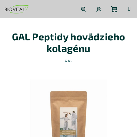
Prejsť
na
obsah
Nákupn
Hľadať
Prihlásenie
GAL Peptidy hovädzieho
košík
kolagénu
GAL