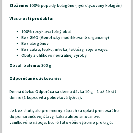
Zloženie:
100% peptidy kolagénu (hydrolyzovaný kolagén)
Vlastnosti produktu:
100% recyklovateľný obal
Bez GMO (Geneticky modifikované organizmy)
Bez alergénov
Bez cukru, lepku, mlieka, laktózy, sóje a vajec
Obaly z uhlíkovo neutrálnej výroby
Obsah balenia:
300 g
Odporúčané dávkovanie:
Denná dávka:
Odporúča sa denná dávka 10 g - 1 až 2 krát
denne (1 kopcovitá polievková lyžica).
Je bez chuti, ale pre mierny zápach sa oplatí primiešať ho
do pomarančovej šťavy, kakaa alebo smotanovo-
vanilkového nápoja, ktoré túto vôňu výborne prekryjú.