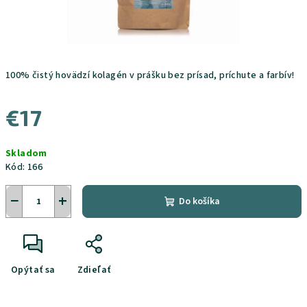
100% čistý hovädzí kolagén v prášku bez prísad, príchute a farbív!
€17
Jednotková
Skladom
cena:
Kód:
166
−
+
Do košíka
Opýtať sa
Zdieľať