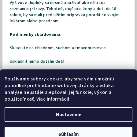
Výživové doplnky sa nesmú používať ako náhrada
rozmanitej stravy.
Tehotné, dojčiace ženy a deti do 18
rokov, by sa mali pred užitím prípravku poradiť so svojím
lekárom alebo poradcom.
Podmienky skladovania:
Skladujte na chladnom, suchom a tmavom mieste.
Uskladniť mimo dosahu detí!
Spotrebujte do dátumu uvedeného na obale.
Používame súbory cookie, aby sme vám umožnili
pohodlné prehliadanie webovej stránky a vďaka
analýze neustále zlepšovali jej funkcie, výkon a
použiteľnosť.
Viac informácií
Nastavenie
Z
Copyright 2026
Biovital shop
. Všetky práva vyhradené.
á
Súhlasím