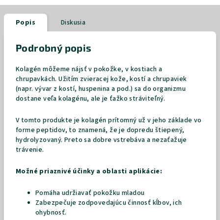
Popis
Diskusia
Podrobný popis
Kolagén môžeme nájsť v pokožke, v kostiach a
chrupavkách. Užitím zvieracej kože, kostí a chrupaviek
(napr. vývar z kostí, huspenina a pod.) sa do organizmu
dostane veľa kolagénu, ale je ťažko stráviteľný.
V tomto produkte je kolagén prítomný už v jeho základe vo
forme peptidov, to znamená, že je dopredu štiepený,
hydrolyzovaný. Preto
sa dobre vstrebáva a nezaťažuje
trávenie.
Možné priaznivé účinky a oblasti aplikácie:
Pomáha udržiavať pokožku mladou
Zabezpečuje zodpovedajúcu činnosť kĺbov, ich
ohybnosť.